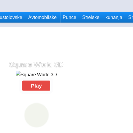
ustolovske
Avtomobilske
Punce
Strelske
kuhanja
S
Square World 3D
Play