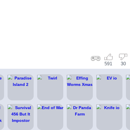
591
30