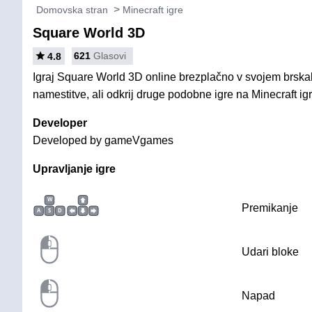
Domovska stran
Minecraft igre
Square World 3D
621
Glasovi
4.8
Igraj Square World 3D online brezplačno v svojem brskal
namestitve, ali odkrij druge podobne igre na Minecraft igr
Developer
Developed by gameVgames
Upravljanje igre
W
Premikanje
A
S
D
Udari bloke
Napad