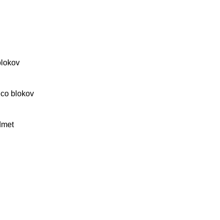
blokov
ico blokov
dmet