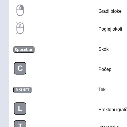
Gradi bloke
Poglej okoli
Spacebar
Skok
C
Počep
Tek
R SHIFT
L
Preklopi igral
T