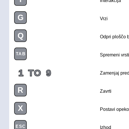
Interakcija
G
Vrzi
Q
Odpri ploščo 
TAB
Spremeni vrst
1
TO
9
Zamenjaj pre
R
Zavrti
X
Postavi opeko
ESC
Izhod