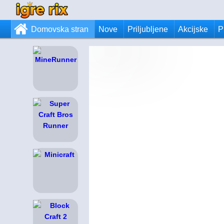
Domovska stran
Nove
Priljubljene
Akcijske
P