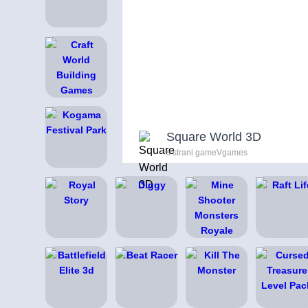
Square World 3D
s strani gameVgames