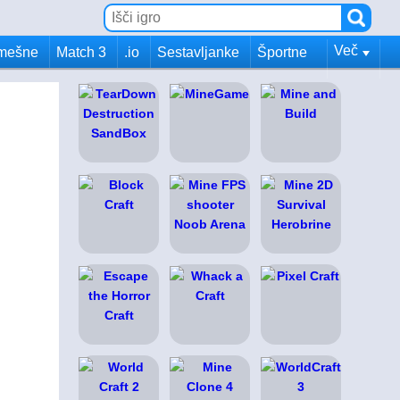
Več
mešne
Match 3
.io
Sestavljanke
Športne