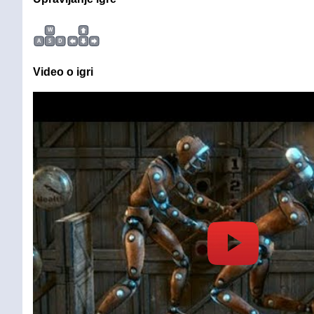
W
A
S
D
Video o igri