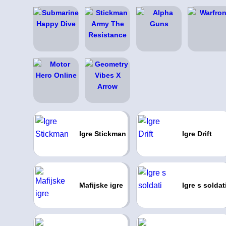
Igre Stickman
Igre Drift
Mafijske igre
Igre s soldat