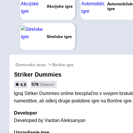
Avtomobilsk
Akcijske igre
igre
Strelske igre
Domovska stran
Borilne igre
Striker Dummies
578
Glasovi
4.9
Igraj Striker Dummies online brezplačno v svojem brskaln
namestitve, ali odkrij druge podobne igre na Borilne igre.
Developer
Developed by Vardan Aleksanyan
Upravljanje igre