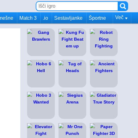
Več
mešne
Match 3
.io
Sestavljanke
Športne