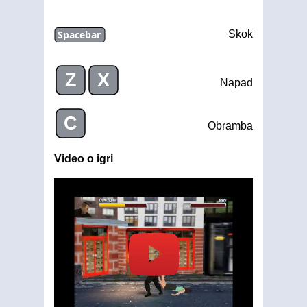
Spacebar
Skok
Z
X
Napad
C
Obramba
Video o igri