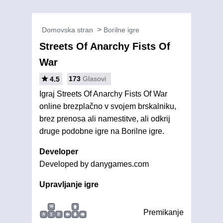
Domovska stran
Borilne igre
Streets Of Anarchy Fists Of
War
173
Glasovi
4.5
Igraj Streets Of Anarchy Fists Of War
online brezplačno v svojem brskalniku,
brez prenosa ali namestitve, ali odkrij
druge podobne igre na Borilne igre.
Developer
Developed by danygames.com
Upravljanje igre
W
Premikanje
A
S
D