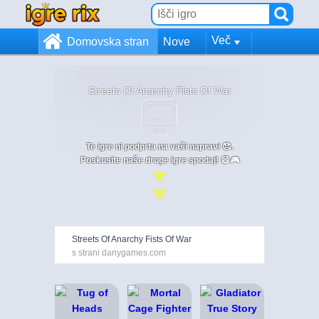
Več
Domovska stran
Nove
Streets Of Anarchy Fists Of War
Te igre ni podprta na vaši napravi 😞.
Poskusite naše druge igre spodaj! 😄🎮
Streets Of Anarchy Fists Of War
s strani danygames.com