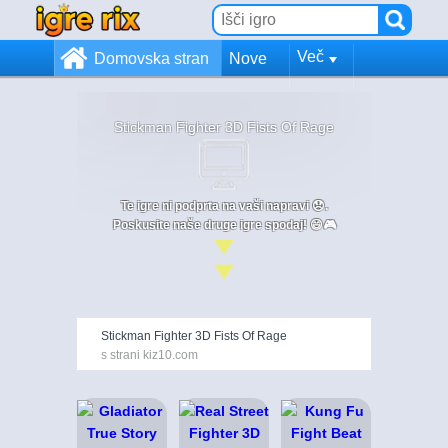
Več
Domovska stran
Nove
Stickman Fighter 3D Fists Of Rage
Te igre ni podprta na vaši napravi 😞.
Poskusite naše druge igre spodaj! 😄🎮
Stickman Fighter 3D Fists Of Rage
s strani kiz10.com