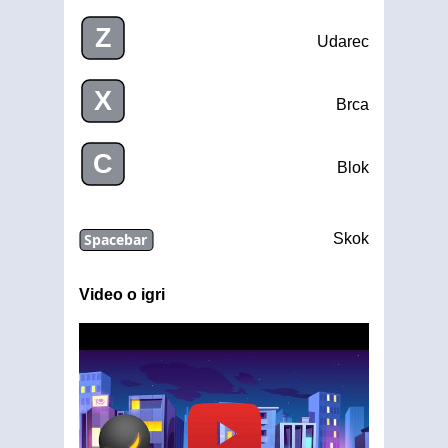
Z
Udarec
X
Brca
C
Blok
Spacebar
Skok
Video o igri