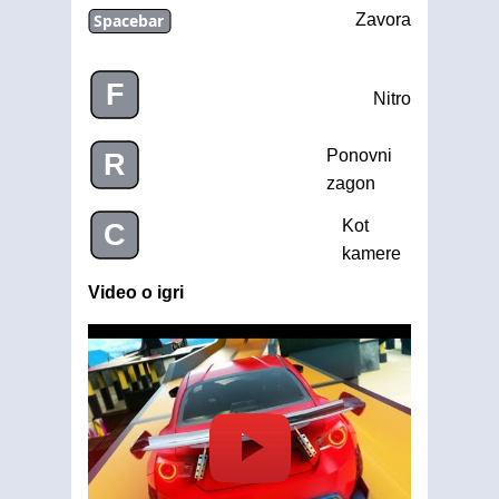
Spacebar
Zavora
F
Nitro
Ponovni
R
zagon
Kot
C
kamere
Video o igri