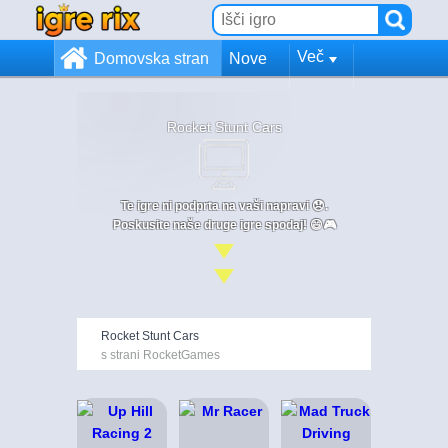
Več
Domovska stran
Nove
Rocket Stunt Cars
Te igre ni podprta na vaši napravi 😞.
Poskusite naše druge igre spodaj! 😄🎮
Rocket Stunt Cars
s strani RocketGames