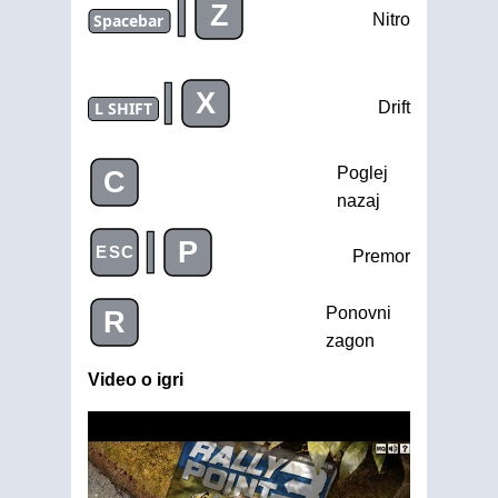
|
Z
Spacebar
Nitro
|
X
L SHIFT
Drift
Poglej
C
nazaj
|
P
ESC
Premor
Ponovni
R
zagon
Video o igri