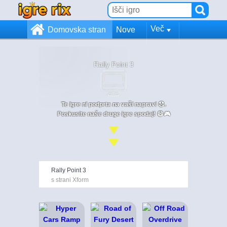
Več
Domovska stran
Nove
Rally Point 3
Te igre ni podprta na vaši napravi 😞.
Poskusite naše druge igre spodaj! 😄🎮
Rally Point 3
s strani Xform