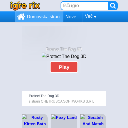
Več
Domovska stran
Nove
Protect The Dog 3D
Play
Protect The Dog 3D
s strani CHETRUSCA SOFTWORKS S.R.L