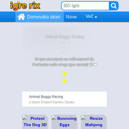
Več
Domovska stran
Nove
Animal Buggy Racing
Te igre ni podprta na vaši napravi 😞.
Poskusite naše druge igre spodaj! 😄🎮
Animal Buggy Racing
s strani Instant Games Studio