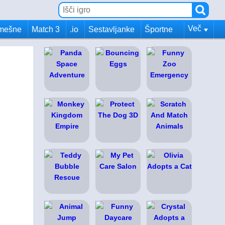
Več
mešne
Match 3
.io
Sestavljanke
Športne