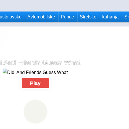
ustolovske
Avtomobilske
Punce
Strelske
kuhanja
S
di And Friends Guess What
Play