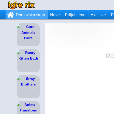
Domovska stran
Nove
Priljubljene
Akcijske
P
Di