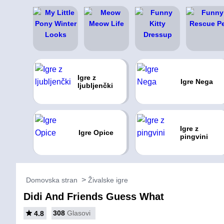
Igre z
Igre Nega
ljubljenčki
Igre z
Igre Opice
pingvini
Domovska stran
Živalske igre
Didi And Friends Guess What
308
Glasovi
4.8