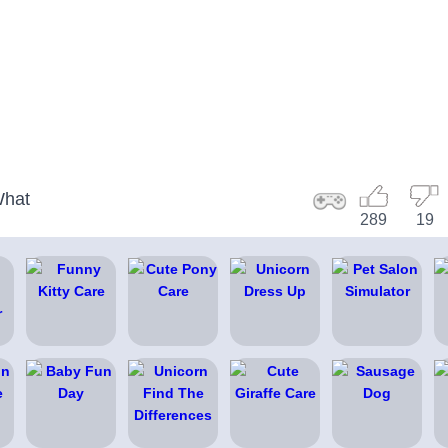
What
289
19