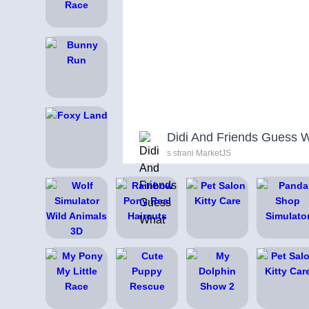
Didi And Friends Guess 
s strani MarketJS