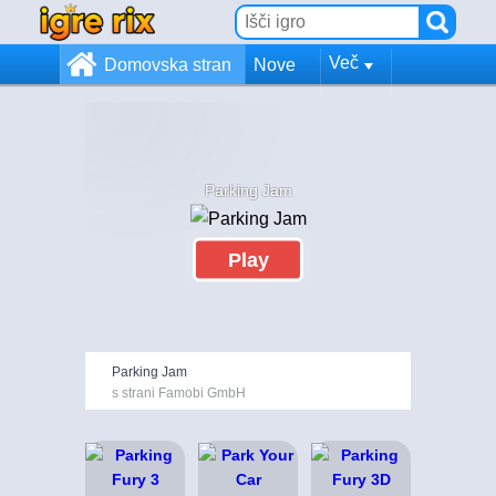
Več
Domovska stran
Nove
Parking Jam
Play
Parking Jam
s strani Famobi GmbH