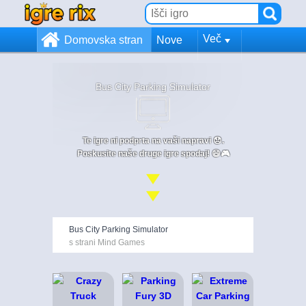
Več
Domovska stran
Nove
Bus City Parking Simulator
Te igre ni podprta na vaši napravi 😞.
Poskusite naše druge igre spodaj! 😄🎮
Bus City Parking Simulator
s strani Mind Games