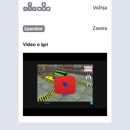
W
Vožnja
A
S
D
Spacebar
Zavora
Video o igri