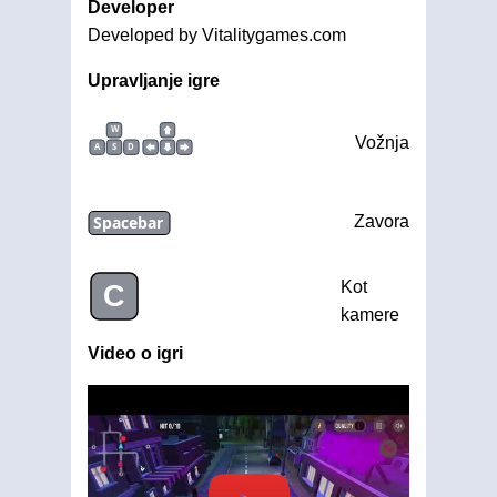
Developer
Developed by Vitalitygames.com
Upravljanje igre
W
Vožnja
A
S
D
Spacebar
Zavora
Kot
C
kamere
Video o igri