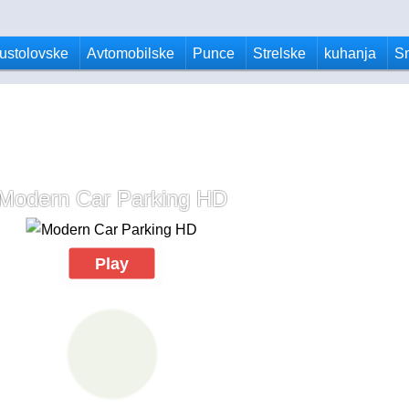
ustolovske
Avtomobilske
Punce
Strelske
kuhanja
S
Modern Car Parking HD
Play