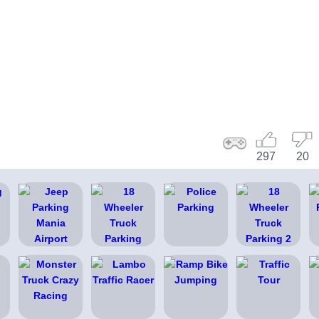
297
20