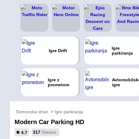
Igre
Igre Drift
parkiranja
Igre z
Avtomobilsk
prometom
igre
Domovska stran
Igre parkiranja
Modern Car Parking HD
317
Glasovi
4.7