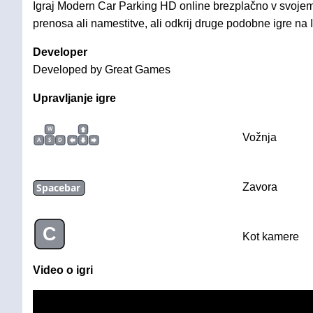
Igraj Modern Car Parking HD online brezplačno v svojem
prenosa ali namestitve, ali odkrij druge podobne igre na I
Developer
Developed by Great Games
Upravljanje igre
W
Vožnja
A
S
D
Spacebar
Zavora
C
Kot kamere
Video o igri