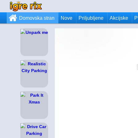
Domovska stran
Nove
Priljubljene
Akcijske
P