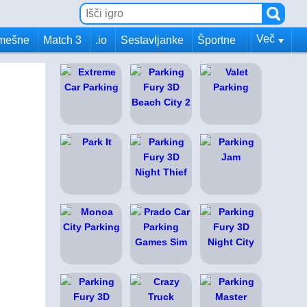
Več
mešne
Match 3
.io
Sestavljanke
Športne