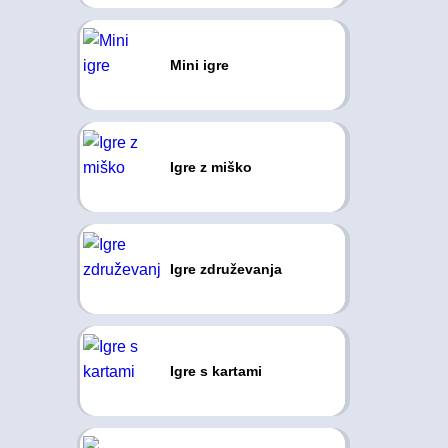
Mini igre
Igre z miško
Igre združevanja
Igre s kartami