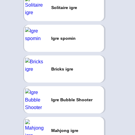
Solitaire igre
Igre spomin
Bricks igre
Igre Bubble Shooter
Mahjong igre