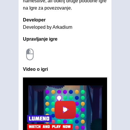
namestitve, ali odkrij druge podobne igre
na Igre za povezovanje.
Developer
Developed by Arkadium
Upravljanje igre
Video o igri