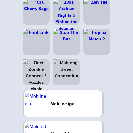
Mobilne igre