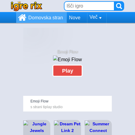
Več
Domovska stran
Nove
Emoji Flow
Play
Emoji Flow
s strani tiplay studio