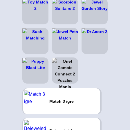
Match 3 igre