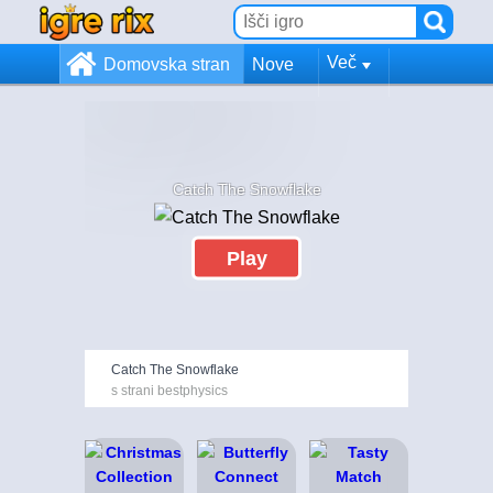
Več
Domovska stran
Nove
Catch The Snowflake
Play
Catch The Snowflake
s strani bestphysics