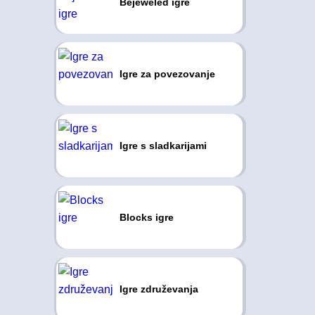
Bejeweled igre
Igre za povezovanje
Igre s sladkarijami
Blocks igre
Igre združevanja