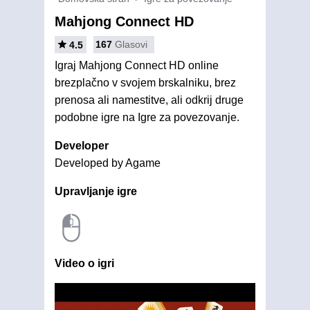
Mahjong Connect HD
167
Glasovi
4.5
Igraj Mahjong Connect HD online
brezplačno v svojem brskalniku, brez
prenosa ali namestitve, ali odkrij druge
podobne igre na Igre za povezovanje.
Developer
Developed by Agame
Upravljanje igre
Video o igri