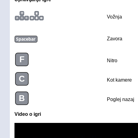
W
Vožnja
A
S
D
Spacebar
Zavora
F
Nitro
C
Kot kamere
B
Poglej nazaj
Video o igri