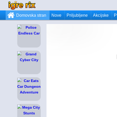
Domovska stran
Nove
Priljubljene
Akcijske
P