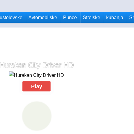
ustolovske
Avtomobilske
Punce
Strelske
kuhanja
S
Hurakan City Driver HD
Play