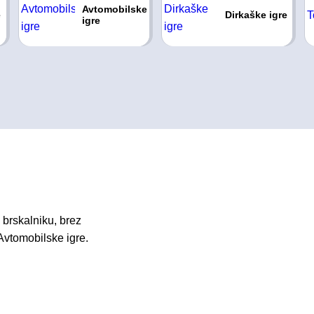
Avtomobilske
e
Dirkaške igre
igre
 brskalniku, brez
Avtomobilske igre.