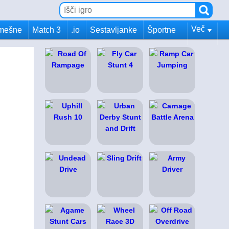
Več
mešne
Match 3
.io
Sestavljanke
Športne