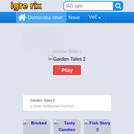
Več
Domovska stran
Nove
Garden Tales 2
Play
Garden Tales 2
s strani Softgames-Azerion