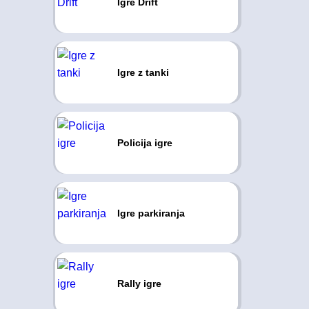
Igre Drift
Igre z tanki
Policija igre
Igre parkiranja
Rally igre