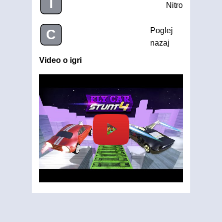
T
Nitro
Poglej
C
nazaj
Video o igri