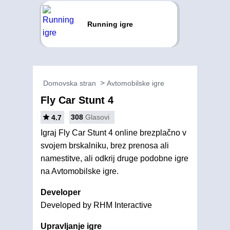
Running igre
Domovska stran
Avtomobilske igre
Fly Car Stunt 4
308
Glasovi
4.7
Igraj Fly Car Stunt 4 online brezplačno v
svojem brskalniku, brez prenosa ali
namestitve, ali odkrij druge podobne igre
na Avtomobilske igre.
Developer
Developed by RHM Interactive
Upravljanje igre