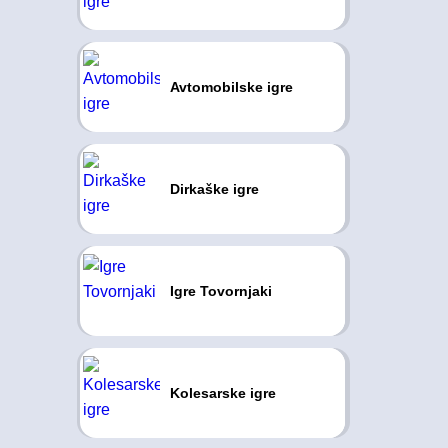
Avtomobilske igre
Dirkaške igre
Igre Tovornjaki
Kolesarske igre