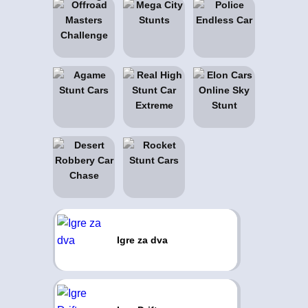
Igre za dva