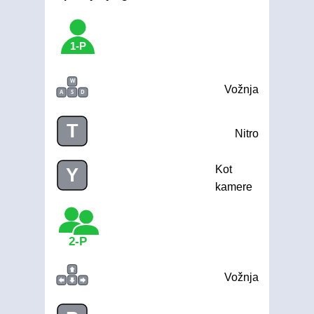
1-P
W
Vožnja
A
S
D
T
Nitro
Kot
Y
kamere
2-P
Vožnja