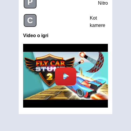
P
Nitro
Kot
C
kamere
Video o igri