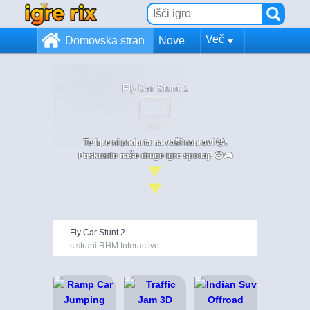
Več
Domovska stran
Nove
Fly Car Stunt 2
Te igre ni podprta na vaši napravi 😞.
Poskusite naše druge igre spodaj! 😄🎮
Fly Car Stunt 2
s strani RHM Interactive