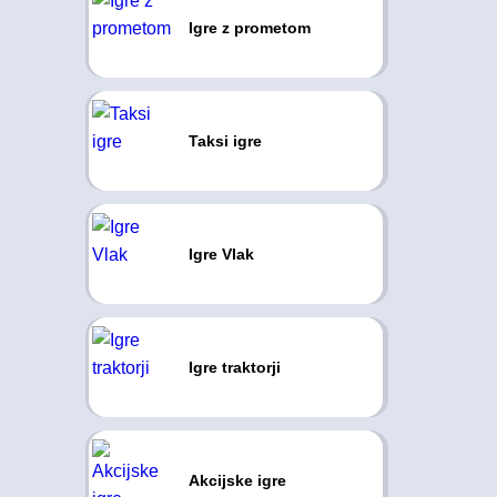
Igre z prometom
Taksi igre
Igre Vlak
Igre traktorji
Akcijske igre