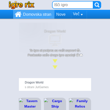
Več
Domovska stran
Nove
Dragon World
Te igre ni podprta na vaši napravi 😞.
Poskusite naše druge igre spodaj! 😄🎮
Dragon World
s strani JulGames