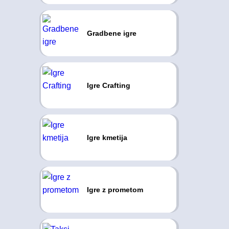
Gradbene igre
Igre Crafting
Igre kmetija
Igre z prometom