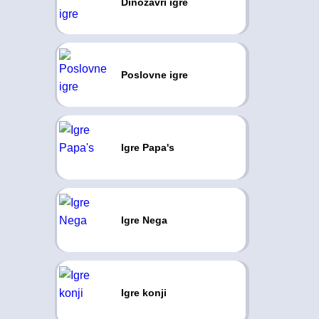
Dinozavri igre
Poslovne igre
Igre Papa's
Igre Nega
Igre konji