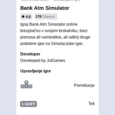
Bank Atm Simulator
176
Glasovi
4.6
Igraj Bank Atm Simulator online
brezplačno v svojem brskalniku, brez
prenosa ali namestitve, ali odkrij druge
podobne igre na Simulacijske igre.
Developer
Developed by JulGames
Upravljanje igre
W
Premikanje
A
S
D
L SHIFT
Tek