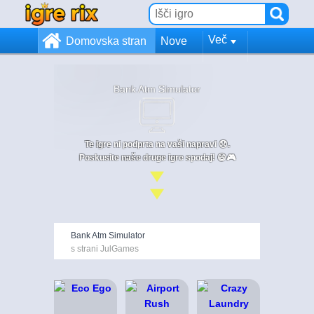
Več
Domovska stran
Nove
Bank Atm Simulator
Te igre ni podprta na vaši napravi 😞.
Poskusite naše druge igre spodaj! 😄🎮
Bank Atm Simulator
s strani JulGames