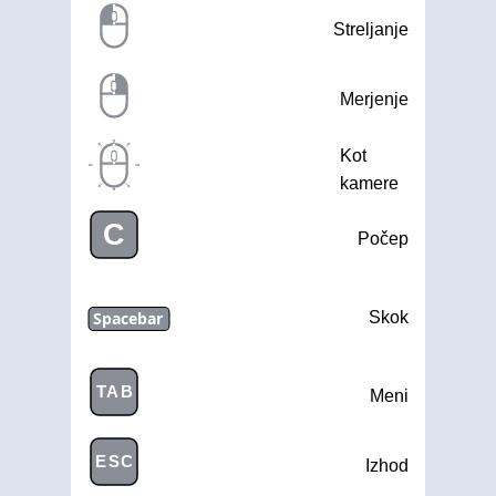
Streljanje
Merjenje
Kot
kamere
C
Počep
Spacebar
Skok
TAB
Meni
ESC
Izhod