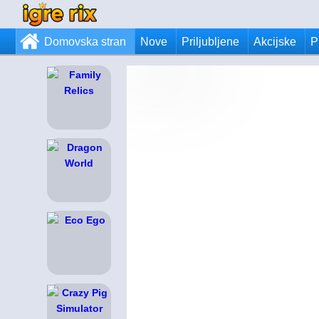
Domovska stran
Nove
Priljubljene
Akcijske
P