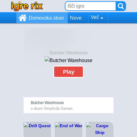
Več
Domovska stran
Nove
Butcher Warehouse
Play
Butcher Warehouse
s strani Simplicity Games