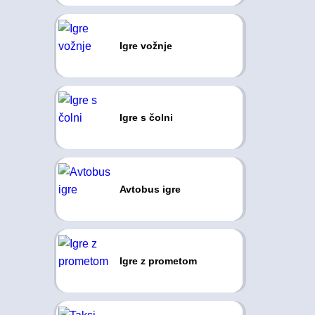
Igre vožnje
Igre s čolni
Avtobus igre
Igre z prometom