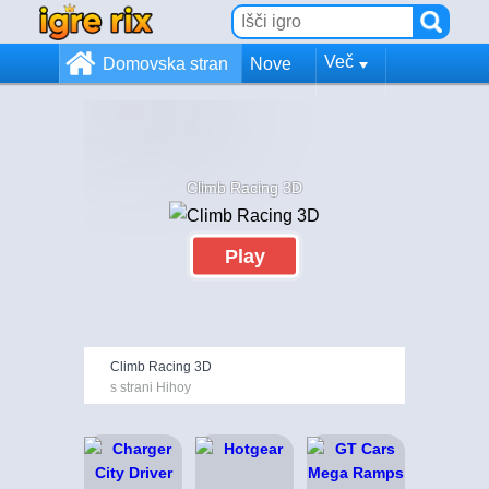
Več
Domovska stran
Nove
Climb Racing 3D
Play
Climb Racing 3D
s strani Hihoy