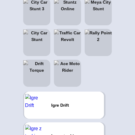
Igre Drift