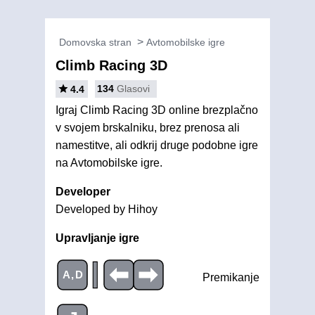
Domovska stran
Avtomobilske igre
Climb Racing 3D
134
Glasovi
4.4
Igraj Climb Racing 3D online brezplačno
v svojem brskalniku, brez prenosa ali
namestitve, ali odkrij druge podobne igre
na Avtomobilske igre.
Developer
Developed by Hihoy
Upravljanje igre
|
A,D
Premikanje