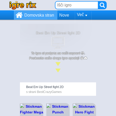
Več
Domovska stran
Nove
Beat Em Up Street fight 2D
Te igre ni podprta na vaši napravi 😞.
Poskusite naše druge igre spodaj! 😄🎮
Beat Em Up Street fight 2D
s strani BestCrazyGames