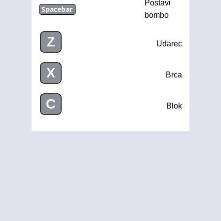
Postavi
Spacebar
bombo
Z
Udarec
X
Brca
C
Blok