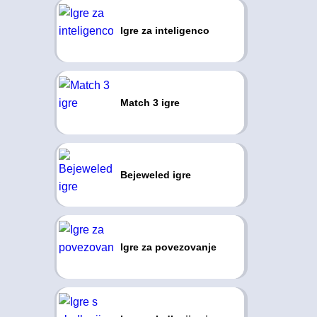
Igre za inteligenco
Match 3 igre
Bejeweled igre
Igre za povezovanje