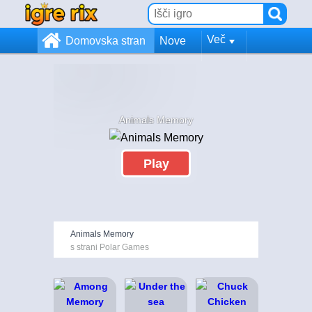
Več
Domovska stran
Nove
Animals Memory
Play
Animals Memory
s strani Polar Games