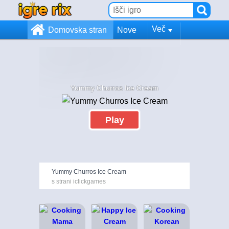
Več
Domovska stran
Nove
Yummy Churros Ice Cream
Play
Yummy Churros Ice Cream
s strani iclickgames