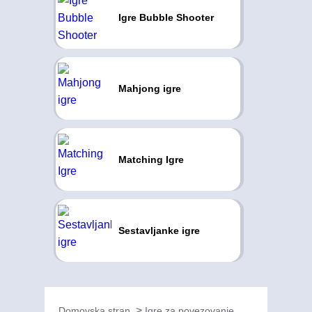
Igre Bubble Shooter
Mahjong igre
Matching Igre
Sestavljanke igre
Domovska stran
Igre za povezovanje