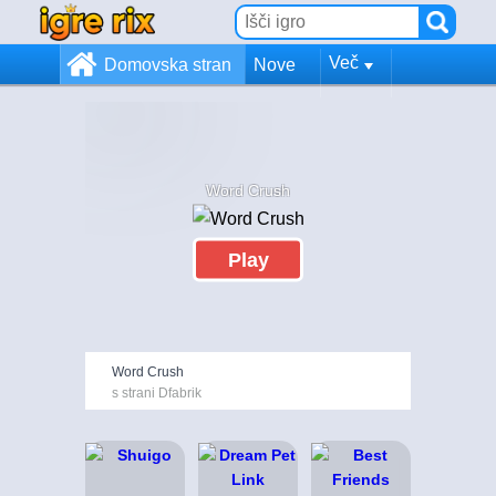
Več
Domovska stran
Nove
Word Crush
Play
Word Crush
s strani Dfabrik