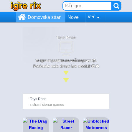
Več
Domovska stran
Nove
Toys Race
Te igre ni podprta na vaši napravi 😞.
Poskusite naše druge igre spodaj! 😄🎮
Toys Race
s strani sienar games