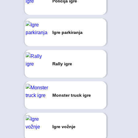
Policija igre
Igre parkiranja
Rally igre
Monster truck igre
Igre vožnje