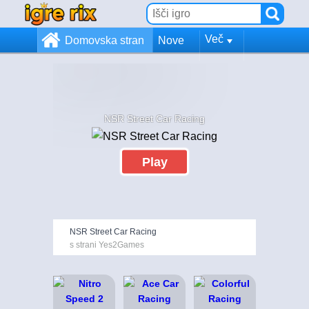
Več
Domovska stran
Nove
NSR Street Car Racing
Play
NSR Street Car Racing
s strani Yes2Games