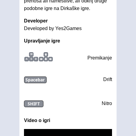
prenosa ali namestitve, ali odkrij druge
podobne igre na Dirkaške igre.
Developer
Developed by Yes2Games
Upravljanje igre
W
Premikanje
A
S
D
Spacebar
Drift
SHIFT
Nitro
Video o igri