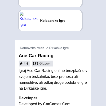
Kolesarske igre
Domovska stran
Dirkaške igre
Ace Car Racing
179
Glasovi
4.6
Igraj Ace Car Racing online brezplačno v
svojem brskalniku, brez prenosa ali
namestitve, ali odkrij druge podobne igre
na Dirkaške igre.
Developer
Developed by CarGames.Com