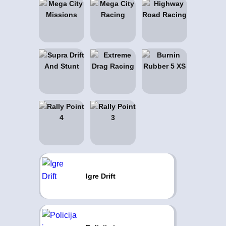
Igre Drift