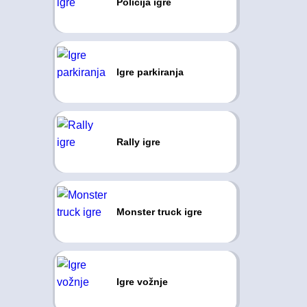
Policija igre
Igre parkiranja
Rally igre
Monster truck igre
Igre vožnje