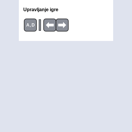
Upravljanje igre
|
A,D