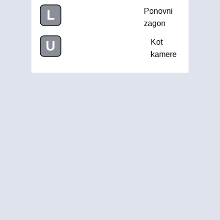
Ponovni
L
zagon
Kot
U
kamere