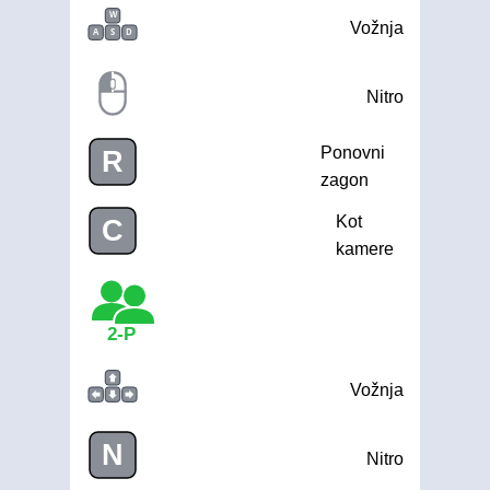
W
Vožnja
A
S
D
Nitro
Ponovni
R
zagon
Kot
C
kamere
2-P
Vožnja
N
Nitro