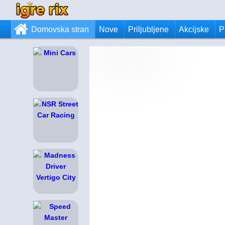
Domovska stran
Nove
Priljubljene
Akcijske
P