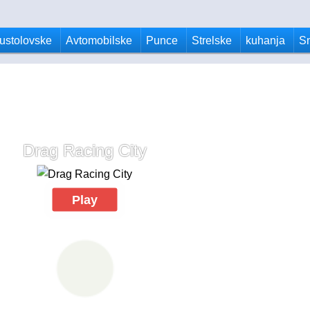
ustolovske
Avtomobilske
Punce
Strelske
kuhanja
S
Drag Racing City
Play