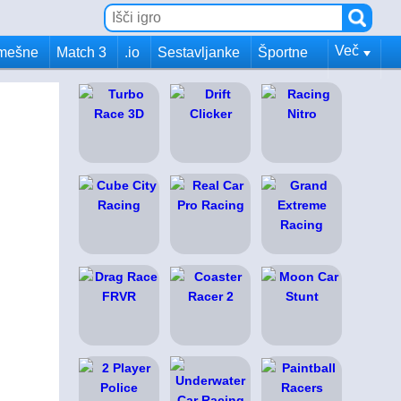
Več
mešne
Match 3
.io
Sestavljanke
Športne