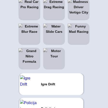
Igre Drift