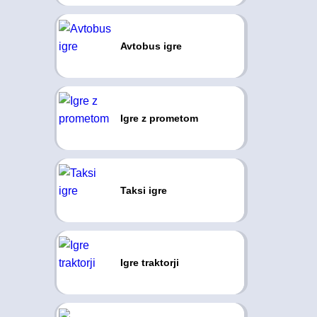
Avtobus igre
Igre z prometom
Taksi igre
Igre traktorji