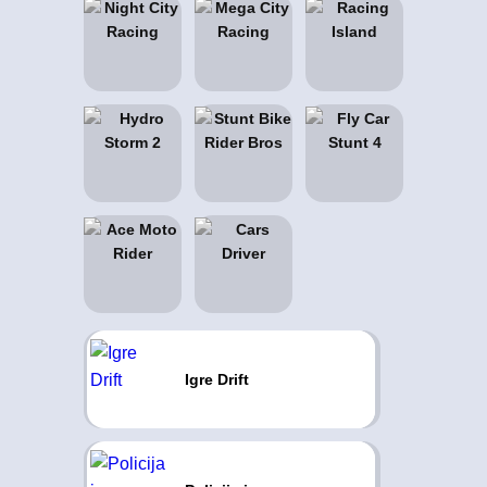
Igre Drift