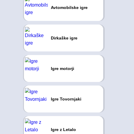
Avtomobilske igre
Dirkaške igre
Igre motorji
Igre Tovornjaki
Igre z Letalo