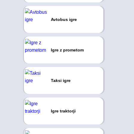
Avtobus igre
Igre z prometom
Taksi igre
Igre traktorji