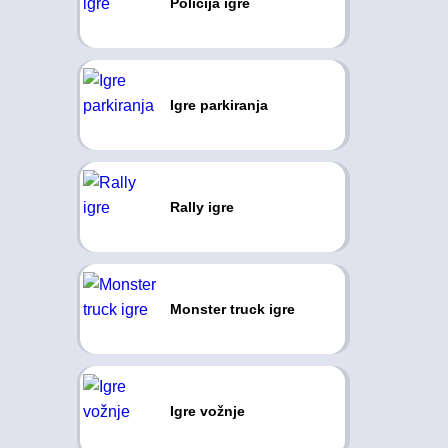
Policija igre
Igre parkiranja
Rally igre
Monster truck igre
Igre vožnje