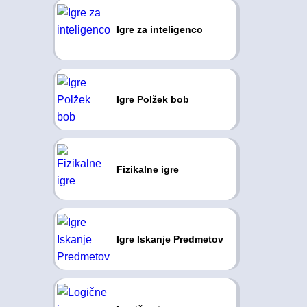
Igre za inteligenco
Igre Polžek bob
Fizikalne igre
Igre Iskanje Predmetov