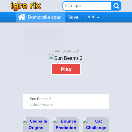
Več
Domovska stran
Nove
Sun Beams 2
Play
Sun Beams 2
s strani Agame