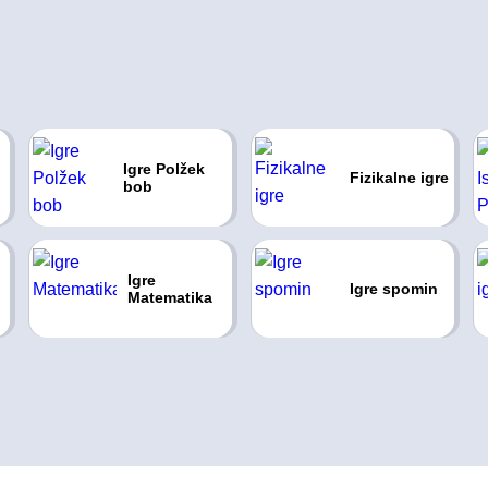
Igre Polžek
Fizikalne igre
bob
Igre
Igre spomin
Matematika