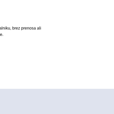
lniku, brez prenosa ali
e.