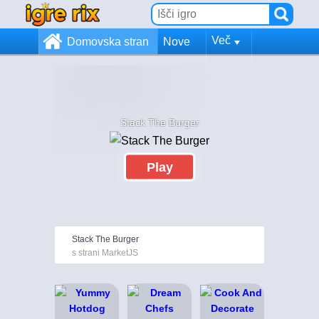
Več
Domovska stran
Nove
Stack The Burger
Play
Stack The Burger
s strani MarketJS