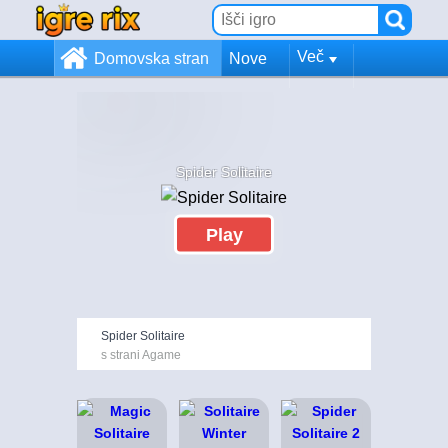
Več
Domovska stran
Nove
Spider Solitaire
Play
Spider Solitaire
s strani Agame