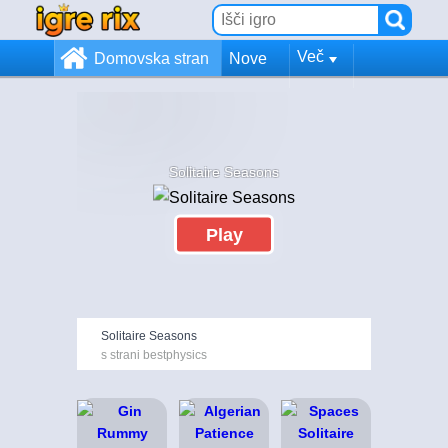
Več
Domovska stran
Nove
Solitaire Seasons
Play
Solitaire Seasons
s strani bestphysics