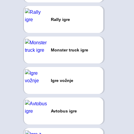
Rally igre
Monster truck igre
Igre vožnje
Avtobus igre