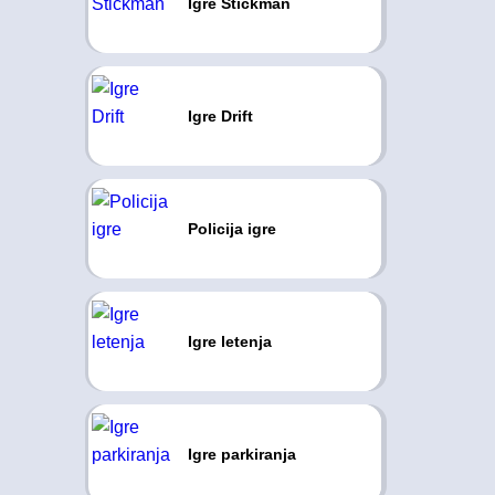
Igre Stickman
Igre Drift
Policija igre
Igre letenja
Igre parkiranja