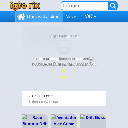
Več
Domovska stran
Nove
GTR Drift Fever
Te igre ni podprta na vaši napravi 😞.
Poskusite naše druge igre spodaj! 😄🎮
GTR Drift Fever
s strani afewanima