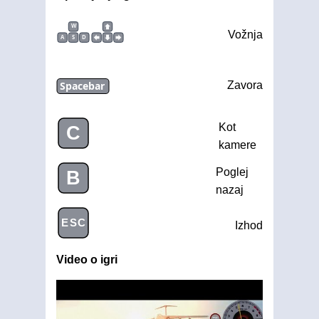
W
Vožnja
A
S
D
Spacebar
Zavora
Kot
C
kamere
Poglej
B
nazaj
ESC
Izhod
Video o igri