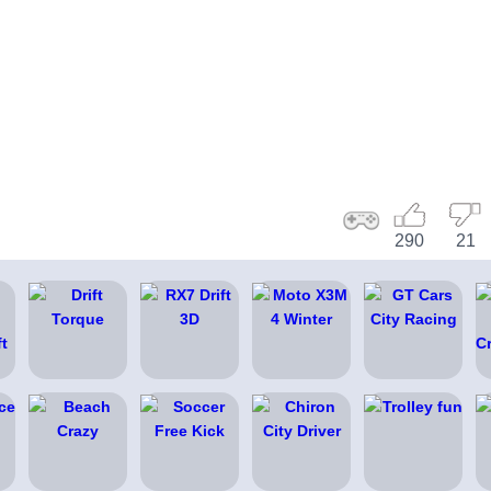
290
21