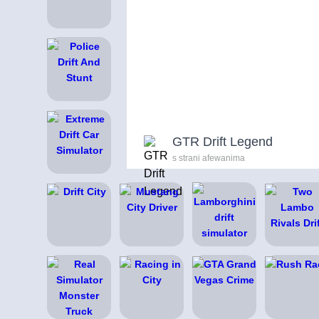
GTR Drift Legend
s strani afewanima