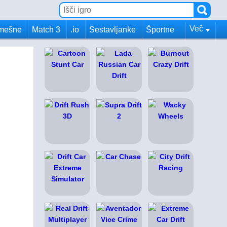
Več
mešne
Match 3
.io
Sestavljanke
Športne