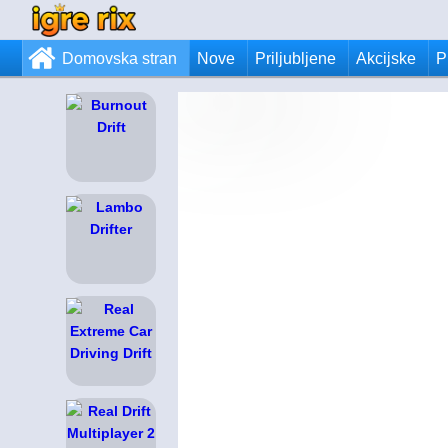
Domovska stran
Nove
Priljubljene
Akcijske
P