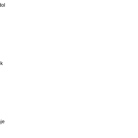
dol
ek
je