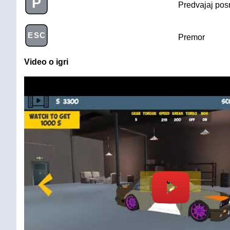
P
Predvajaj pos
ESC
Premor
Video o igri