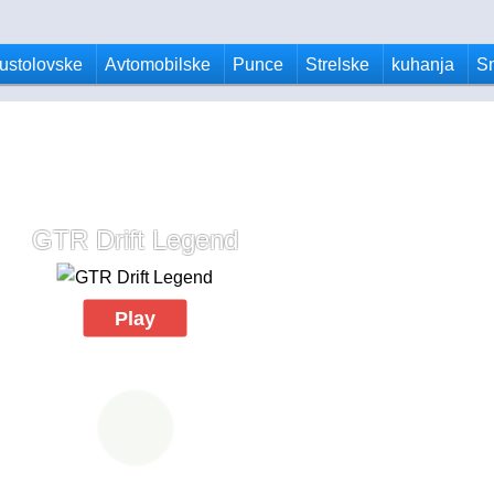
ustolovske
Avtomobilske
Punce
Strelske
kuhanja
S
GTR Drift Legend
Play