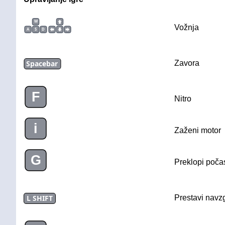
W
Vožnja
A
S
D
Spacebar
Zavora
F
Nitro
i
Zaženi motor
G
Preklopi poča
L SHIFT
Prestavi navz