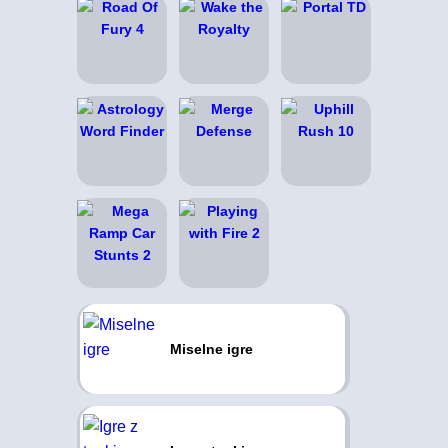
Miselne igre