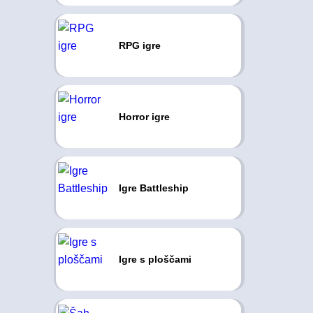
RPG igre
Horror igre
Igre Battleship
Igre s ploščami