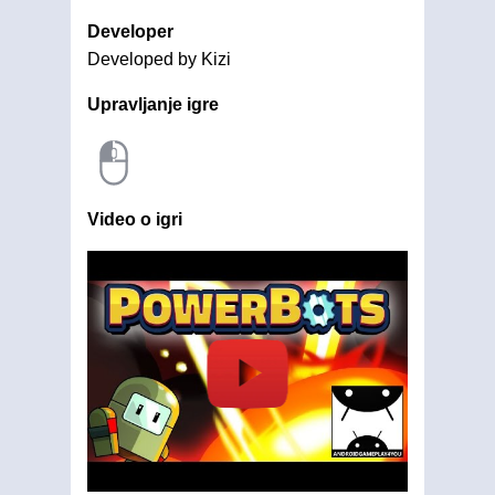
Developer
Developed by Kizi
Upravljanje igre
Video o igri