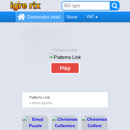
Več
Domovska stran
Nove
Patterns Link
Play
Patterns Link
s strani Agame