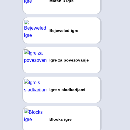
Match 3 igre
Bejeweled igre
Igre za povezovanje
Igre s sladkarijami
Blocks igre