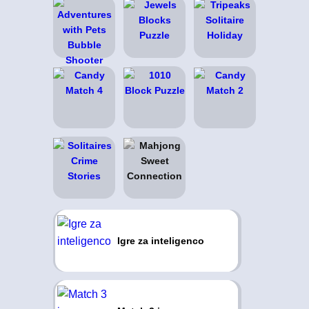
Igre za inteligenco