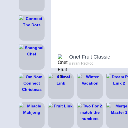
Onet Fruit Classic
s strani RedFoc