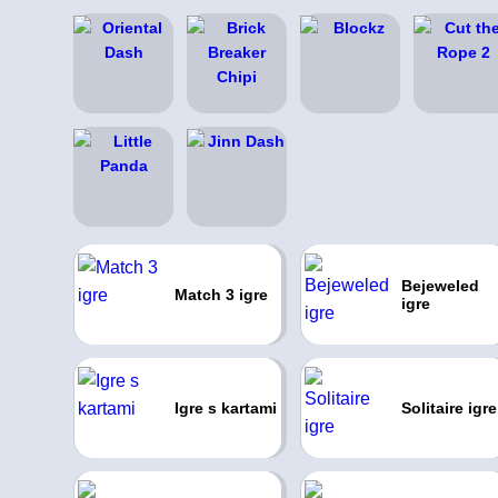
Bejeweled
Match 3 igre
igre
Igre s kartami
Solitaire igre